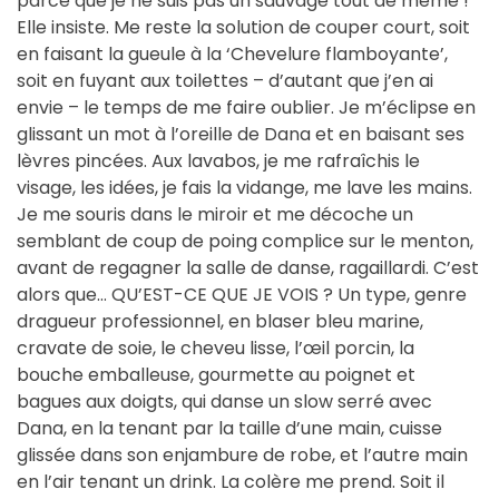
parce que je ne suis pas un sauvage tout de même !
Elle insiste. Me reste la solution de couper court, soit
en faisant la gueule à la ‘Chevelure flamboyante’,
soit en fuyant aux toilettes – d’autant que j’en ai
envie – le temps de me faire oublier. Je m’éclipse en
glissant un mot à l’oreille de Dana et en baisant ses
lèvres pincées. Aux lavabos, je me rafraîchis le
visage, les idées, je fais la vidange, me lave les mains.
Je me souris dans le miroir et me décoche un
semblant de coup de poing complice sur le menton,
avant de regagner la salle de danse, ragaillardi. C’est
alors que… QU’EST-CE QUE JE VOIS ? Un type, genre
dragueur professionnel, en blaser bleu marine,
cravate de soie, le cheveu lisse, l’œil porcin, la
bouche emballeuse, gourmette au poignet et
bagues aux doigts, qui danse un slow serré avec
Dana, en la tenant par la taille d’une main, cuisse
glissée dans son enjambure de robe, et l’autre main
en l’air tenant un drink. La colère me prend. Soit il