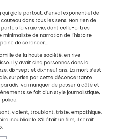
ui gicle partout, d’envol exponentiel de
e couteau dans tous les sens. Non rien de
rfois la vraie vie, dont celle-ci très
re minimaliste de narration de l’histoire
a peine de se lancer…
mille de la haute société, en rive
sse. Il y avait cinq personnes dans la
nze, dix-sept et dix-neuf ans. La mort s’est
le, surprise par cette déconcertante
e paradis, va manquer de passer à côté et
ènements se fait d’un style journalistique,
 police.
uant, violent, troublant, triste, empathique,
e inoubliable. S’il était un film, il serait
b.