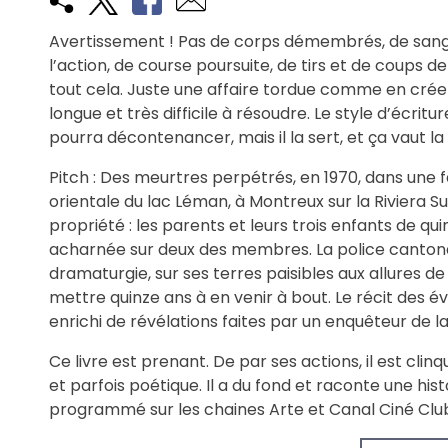
Avertissement ! Pas de corps démembrés, de sang q
l’action, de course poursuite, de tirs et de coups d
tout cela. Juste une affaire tordue comme en crée pa
longue et très difficile à résoudre. Le style d’écritu
pourra décontenancer, mais il la sert, et ça vaut l
Pitch : Des meurtres perpétrés, en 1970, dans une fa
orientale du lac Léman, à Montreux sur la Riviera Sui
propriété : les parents et leurs trois enfants de qui
acharnée sur deux des membres. La police cantona
dramaturgie, sur ses terres paisibles aux allures d
mettre quinze ans à en venir à bout. Le récit des év
enrichi de révélations faites par un enquêteur de la
Ce livre est prenant. De par ses actions, il est clinq
et parfois poétique. Il a du fond et raconte une histoir
programmé sur les chaines Arte et Canal Ciné Clu