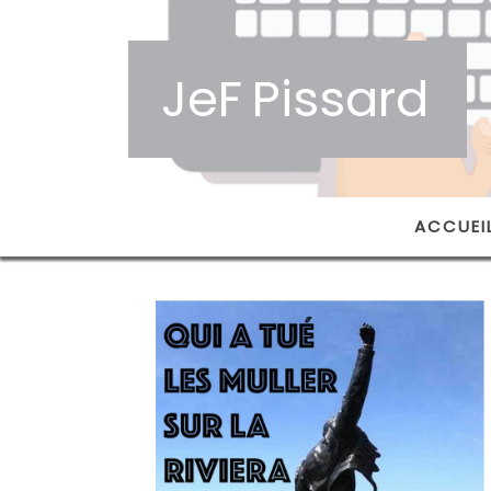
JeF
Pissard
ACCUEI