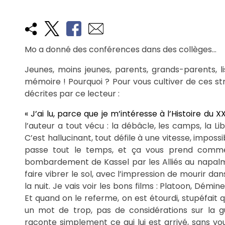
Mo a donné des conférences dans des collèges…
Jeunes, moins jeunes, parents, grands-parents, l
mémoire ! Pourquoi ? Pour vous cultiver de ces st
décrites par ce lecteur :
« J’ai lu, parce que je m’intéresse à l’Histoire du X
l’auteur a tout vécu : la débâcle, les camps, la L
C’est hallucinant, tout défile à une vitesse, imposs
passe tout le temps, et ça vous prend comme s
bombardement de Kassel par les Alliés au napalm 
faire vibrer le sol, avec l’impression de mourir dans
la nuit. Je vais voir les bons films : Platoon, Démin
Et quand on le referme, on est étourdi, stupéfait q
un mot de trop, pas de considérations sur la gu
raconte simplement ce qui lui est arrivé, sans vo