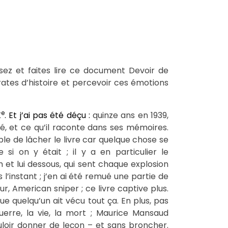
isez et faites lire ce document Devoir de
rates d’histoire et percevoir ces émotions
e
X
. Et j’ai pas été déçu :
quinze ans en 1939,
ibé, et ce qu’il raconte dans ses mémoires.
ible de lâcher le livre car quelque chose se
i on y était ; il y a en particulier le
et lui dessous, qui sent chaque explosion
 l’instant ; j’en ai été remué une partie de
eur, American sniper ; ce livre captive plus.
ue quelqu’un ait vécu tout ça. En plus, pas
erre, la vie, la mort ; Maurice Mansaud
uloir donner de leçon – et sans broncher.